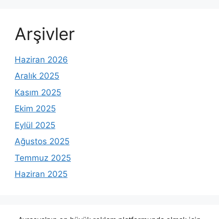
Arşivler
Haziran 2026
Aralık 2025
Kasım 2025
Ekim 2025
Eylül 2025
Ağustos 2025
Temmuz 2025
Haziran 2025