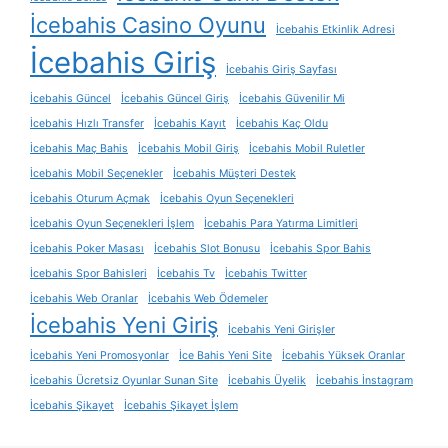
İcebahis Casino Oyunu
İcebahis Etkinlik Adresi
İcebahis Giriş
İcebahis Giriş Sayfası
İcebahis Güncel
İcebahis Güncel Giriş
İcebahis Güvenilir Mi
İcebahis Hızlı Transfer
İcebahis Kayıt
İcebahis Kaç Oldu
İcebahis Maç Bahis
İcebahis Mobil Giriş
İcebahis Mobil Ruletler
İcebahis Mobil Seçenekler
İcebahis Müşteri Destek
İcebahis Oturum Açmak
İcebahis Oyun Seçenekleri
İcebahis Oyun Seçenekleri İşlem
İcebahis Para Yatırma Limitleri
İcebahis Poker Masası
İcebahis Slot Bonusu
İcebahis Spor Bahis
İcebahis Spor Bahisleri
İcebahis Tv
İcebahis Twitter
İcebahis Web Oranlar
İcebahis Web Ödemeler
İcebahis Yeni Giriş
İcebahis Yeni Girişler
İcebahis Yeni Promosyonlar
İce Bahis Yeni Site
İcebahis Yüksek Oranlar
İcebahis Ücretsiz Oyunlar Sunan Site
İcebahis Üyelik
İcebahis İnstagram
İcebahis Şikayet
İcebahis Şikayet İşlem