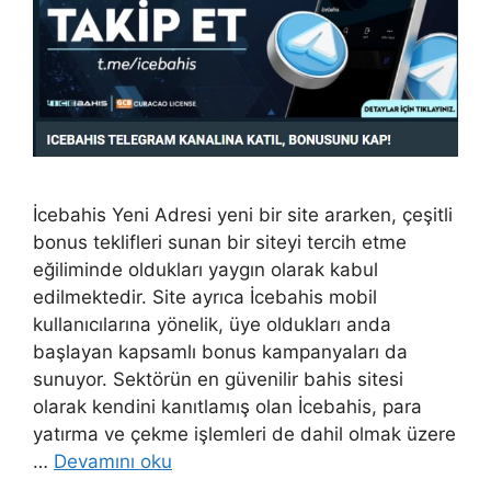
İcebahis Yeni Adresi yeni bir site ararken, çeşitli
bonus teklifleri sunan bir siteyi tercih etme
eğiliminde oldukları yaygın olarak kabul
edilmektedir. Site ayrıca İcebahis mobil
kullanıcılarına yönelik, üye oldukları anda
başlayan kapsamlı bonus kampanyaları da
sunuyor. Sektörün en güvenilir bahis sitesi
olarak kendini kanıtlamış olan İcebahis, para
yatırma ve çekme işlemleri de dahil olmak üzere
…
Devamını oku