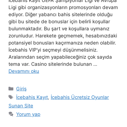
İcebahis Kayıt UEFA Şampiyonlar Ligi ve Avrupa
Ligi gibi organizasyonların promosyonları devam
ediyor. Diğer yabancı bahis sitelerinde olduğu
gibi bu sitede de bonuslar için belirli koşullar
bulunmaktadır. Bu şart ve koşullara uymanız
zorunludur. Harekete geçmemek, hesabınızdaki
potansiyel bonusları kaçırmanıza neden olabilir.
İcebahis VIP’yi seçmeyi düşünmelisiniz.
Aralarından seçim yapabileceğiniz çok sayıda
tema var. Casino sitelerinde bulunan …
Devamını oku
Kategoriler
Giriş
Etiketler
İcebahis Kayıt
,
İcebahis Ücretsiz Oyunlar
Sunan Site
Yorum yap