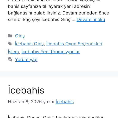
bahis sayfanıza tıklayarak yeni adresin
bağlantısını bulabilirsiniz. Devam etmeden önce
size birkaç şeyi İcebahis Giriş …
Devamını oku
Kategoriler
Giriş
Etiketler
İcebahis Giriş
,
İcebahis Oyun Seçenekleri
İşlem
,
İcebahis Yeni Promosyonlar
Yorum yap
İcebahis
Haziran 6, 2026
yazar
İcebahis
İcebahis Güncel Giriş’i başlatmak için popüler