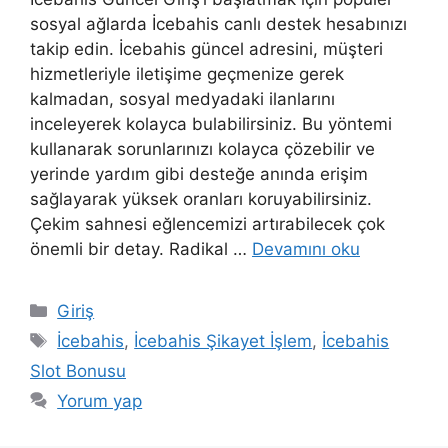
sosyal ağlarda İcebahis canlı destek hesabınızı
takip edin. İcebahis güncel adresini, müşteri
hizmetleriyle iletişime geçmenize gerek
kalmadan, sosyal medyadaki ilanlarını
inceleyerek kolayca bulabilirsiniz. Bu yöntemi
kullanarak sorunlarınızı kolayca çözebilir ve
yerinde yardım gibi desteğe anında erişim
sağlayarak yüksek oranları koruyabilirsiniz.
Çekim sahnesi eğlencemizi artırabilecek çok
önemli bir detay. Radikal …
Devamını oku
Kategoriler
Giriş
Etiketler
İcebahis
,
İcebahis Şikayet İşlem
,
İcebahis
Slot Bonusu
Yorum yap