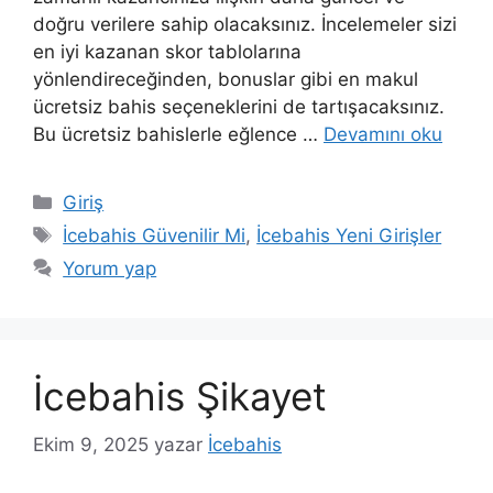
doğru verilere sahip olacaksınız. İncelemeler sizi
en iyi kazanan skor tablolarına
yönlendireceğinden, bonuslar gibi en makul
ücretsiz bahis seçeneklerini de tartışacaksınız.
Bu ücretsiz bahislerle eğlence …
Devamını oku
Kategoriler
Giriş
Etiketler
İcebahis Güvenilir Mi
,
İcebahis Yeni Girişler
Yorum yap
İcebahis Şikayet
Ekim 9, 2025
yazar
İcebahis