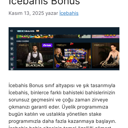
İcebahis Bonus
Kasım 13, 2025
yazar
İcebahis
İcebahis Bonus sınıf altyapısı ve şık tasarımıyla
İcebahis, binlerce farklı bahisteki bahislerinizin
sorunsuz geçmesini ve çoğu zaman zirveye
çıkmanızı garanti eder. Üyelik programımıza
bugün katılın ve ustalıkla yönetilen stake
programımızla daha fazla kazanmaya başlayın.