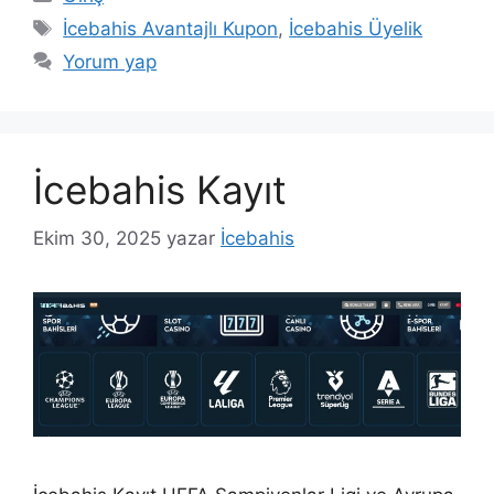
Etiketler
İcebahis Avantajlı Kupon
,
İcebahis Üyelik
Yorum yap
İcebahis Kayıt
Ekim 30, 2025
yazar
İcebahis