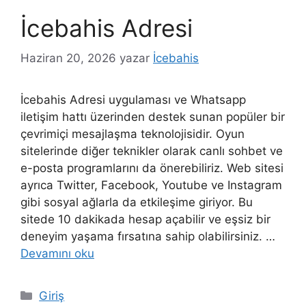
İcebahis Adresi
Haziran 20, 2026
yazar
İcebahis
İcebahis Adresi uygulaması ve Whatsapp
iletişim hattı üzerinden destek sunan popüler bir
çevrimiçi mesajlaşma teknolojisidir. Oyun
sitelerinde diğer teknikler olarak canlı sohbet ve
e-posta programlarını da önerebiliriz. Web sitesi
ayrıca Twitter, Facebook, Youtube ve Instagram
gibi sosyal ağlarla da etkileşime giriyor. Bu
sitede 10 dakikada hesap açabilir ve eşsiz bir
deneyim yaşama fırsatına sahip olabilirsiniz. …
Devamını oku
Kategoriler
Giriş