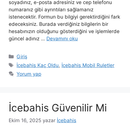
soyadınız, e-posta adresiniz ve cep telefonu
numaranız gibi ayrıntıları sağlamanız
istenecektir. Formun bu bilgiyi gerektirdiğini fark
edeceksiniz. Burada verdiğiniz bilgilerin bir
hesabınızın olduğunu gösterdiğini ve işlemlerde
güncel adınız …
Devamını oku
Kategoriler
Giriş
Etiketler
İcebahis Kaç Oldu
,
İcebahis Mobil Ruletler
Yorum yap
İcebahis Güvenilir Mi
Ekim 16, 2025
yazar
İcebahis