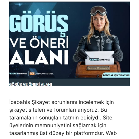
İcebahis Şikayet sorunlarını incelemek için
şikayet siteleri ve forumları arıyoruz. Bu
taramaların sonuçları tatmin ediciydi. Site,
üyelerinin memnuniyetini sağlamak için
tasarlanmış üst düzey bir platformdur. Web