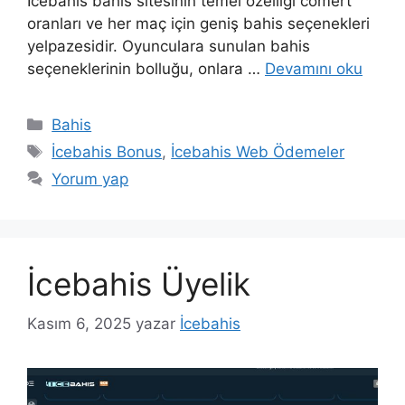
İcebahis bahis sitesinin temel özelliği cömert
oranları ve her maç için geniş bahis seçenekleri
yelpazesidir. Oyunculara sunulan bahis
seçeneklerinin bolluğu, onlara …
Devamını oku
Kategoriler
Bahis
Etiketler
İcebahis Bonus
,
İcebahis Web Ödemeler
Yorum yap
İcebahis Üyelik
Kasım 6, 2025
yazar
İcebahis