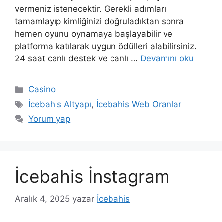
vermeniz istenecektir. Gerekli adımları
tamamlayıp kimliğinizi doğruladıktan sonra
hemen oyunu oynamaya başlayabilir ve
platforma katılarak uygun ödülleri alabilirsiniz.
24 saat canlı destek ve canlı …
Devamını oku
Kategoriler
Casino
Etiketler
İcebahis Altyapı
,
İcebahis Web Oranlar
Yorum yap
İcebahis İnstagram
Aralık 4, 2025
yazar
İcebahis