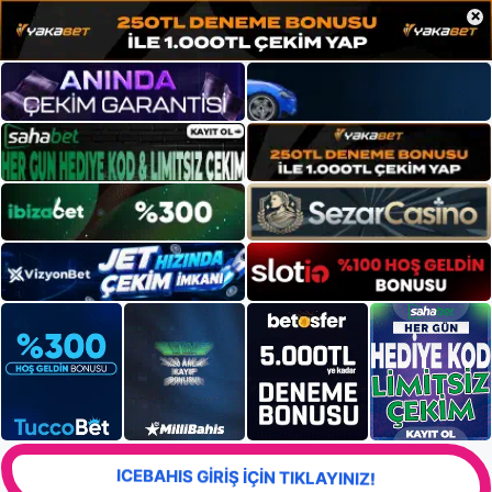
×
ICEBAHIS GİRİŞ İÇİN TIKLAYINIZ!