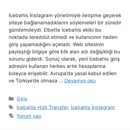
İcebahis İnstagram yönetimiyle iletişime geçerek
siteye bağlanamadıklarını söylemeleri bir süredir
gündemdeydi. Elbette İcebahis ekibi bu
noktada tereddüt etmedi ve kullanıcının neden
giriş yapamadığını açıkladı. Web sitesinin
paylaştığı bilgiye göre btk alan adı değişikliği bu
sorunu giderdi. Sonuç olarak, yeni İcebahis giriş
adresini kullanan herkes artık hesaplarına
kolayca erişebilir. Avrupa’da yasal kabul edilen
ve Türkiye’de olmasa …
Devamını oku
Kategoriler
Giriş
Etiketler
İcebahis Hızlı Transfer
,
İcebahis İnstagram
Yorum yap