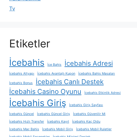
Tv
Etiketler
İcebahis
İcebahis Adresi
İce Bahis
İcebahis Altyapı
İcebahis Avantajlı Kupon
İcebahis Bahis Masaları
İcebahis Canlı Destek
İcebahis Bonus
İcebahis Casino Oyunu
İcebahis Etkinlik Adresi
İcebahis Giriş
İcebahis Giriş Sayfası
İcebahis Güncel
İcebahis Güncel Giriş
İcebahis Güvenilir Mi
İcebahis Hızlı Transfer
İcebahis Kayıt
İcebahis Kaç Oldu
İcebahis Maç Bahis
İcebahis Mobil Giriş
İcebahis Mobil Ruletler
İcebahis Mobil Seçenekler
İcebahis Müşteri Destek