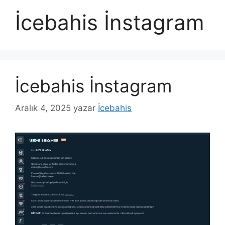
İcebahis İnstagram
İcebahis İnstagram
Aralık 4, 2025
yazar
İcebahis