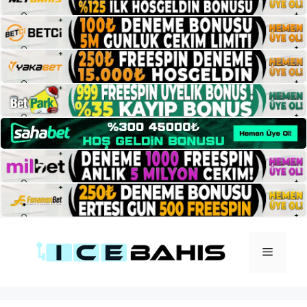
İçeriğe
atla
Menü