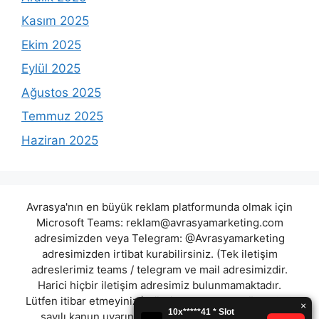
Kasım 2025
Ekim 2025
Eylül 2025
Ağustos 2025
Temmuz 2025
Haziran 2025
Avrasya'nın en büyük reklam platformunda olmak için
Microsoft Teams:
reklam@avrasyamarketing.com
adresimizden veya Telegram: @Avrasyamarketing
adresimizden irtibat kurabilirsiniz. (Tek iletişim
adreslerimiz teams / telegram ve mail adresimizdir.
Harici hiçbir iletişim adresimiz bulunmamaktadır.
Lütfen itibar etmeyiniz.) Türkiye yasalarına göre 7258
sayılı kanun uyarınca yasa dışı bahis oynamanın