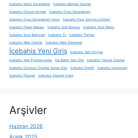
İcebahis Mobil Seçenekler
İcebahis Müşteri Destek
İcebahis Oturum Açmak
İcebahis Oyun Seçenekleri
İcebahis Oyun Seçenekleri İşlem
İcebahis Para Yatırma Limitleri
İcebahis Poker Masası
İcebahis Slot Bonusu
İcebahis Spor Bahis
İcebahis Spor Bahisleri
İcebahis Tv
İcebahis Twitter
İcebahis Web Oranlar
İcebahis Web Ödemeler
İcebahis Yeni Giriş
İcebahis Yeni Girişler
İcebahis Yeni Promosyonlar
İce Bahis Yeni Site
İcebahis Yüksek Oranlar
İcebahis Ücretsiz Oyunlar Sunan Site
İcebahis Üyelik
İcebahis İnstagram
İcebahis Şikayet
İcebahis Şikayet İşlem
Arşivler
Haziran 2026
Aralık 2025