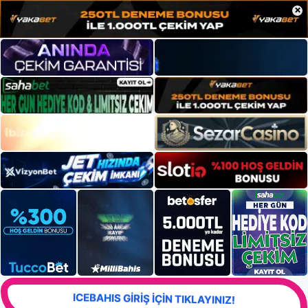
×
ICEBAHIS GİRİŞ İÇİN TIKLAYINIZ!