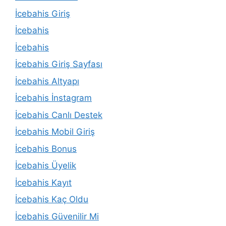
İcebahis Giriş
İcebahis
İcebahis
İcebahis Giriş Sayfası
İcebahis Altyapı
İcebahis İnstagram
İcebahis Canlı Destek
İcebahis Mobil Giriş
İcebahis Bonus
İcebahis Üyelik
İcebahis Kayıt
İcebahis Kaç Oldu
İcebahis Güvenilir Mi