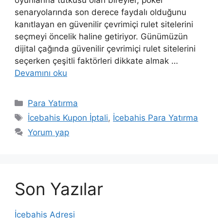
oyunlarına tutkusu olan bireyler, poker
senaryolarında son derece faydalı olduğunu
kanıtlayan en güvenilir çevrimiçi rulet sitelerini
seçmeyi öncelik haline getiriyor. Günümüzün
dijital çağında güvenilir çevrimiçi rulet sitelerini
seçerken çeşitli faktörleri dikkate almak …
Devamını oku
Kategoriler
Para Yatırma
Etiketler
İcebahis Kupon İptali
,
İcebahis Para Yatırma
Yorum yap
Son Yazılar
İcebahis Adresi