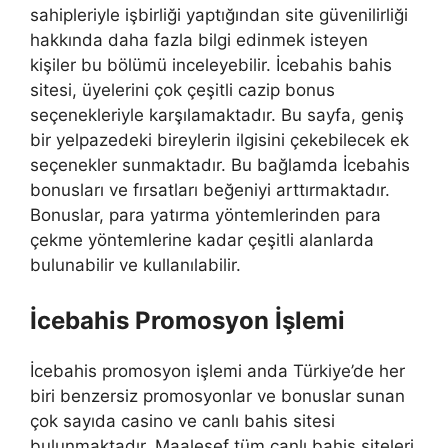
sahipleriyle işbirliği yaptığından site güvenilirliği
hakkında daha fazla bilgi edinmek isteyen
kişiler bu bölümü inceleyebilir. İcebahis bahis
sitesi, üyelerini çok çeşitli cazip bonus
seçenekleriyle karşılamaktadır. Bu sayfa, geniş
bir yelpazedeki bireylerin ilgisini çekebilecek ek
seçenekler sunmaktadır. Bu bağlamda İcebahis
bonusları ve fırsatları beğeniyi arttırmaktadır.
Bonuslar, para yatırma yöntemlerinden para
çekme yöntemlerine kadar çeşitli alanlarda
bulunabilir ve kullanılabilir.
İcebahis Promosyon İşlemi
İcebahis promosyon işlemi anda Türkiye’de her
biri benzersiz promosyonlar ve bonuslar sunan
çok sayıda casino ve canlı bahis sitesi
bulunmaktadır. Maalesef tüm canlı bahis siteleri