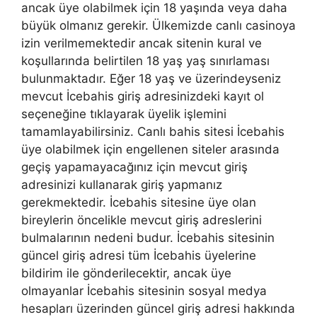
ancak üye olabilmek için 18 yaşında veya daha
büyük olmanız gerekir. Ülkemizde canlı casinoya
izin verilmemektedir ancak sitenin kural ve
koşullarında belirtilen 18 yaş yaş sınırlaması
bulunmaktadır. Eğer 18 yaş ve üzerindeyseniz
mevcut İcebahis giriş adresinizdeki kayıt ol
seçeneğine tıklayarak üyelik işlemini
tamamlayabilirsiniz. Canlı bahis sitesi İcebahis
üye olabilmek için engellenen siteler arasında
geçiş yapamayacağınız için mevcut giriş
adresinizi kullanarak giriş yapmanız
gerekmektedir. İcebahis sitesine üye olan
bireylerin öncelikle mevcut giriş adreslerini
bulmalarının nedeni budur. İcebahis sitesinin
güncel giriş adresi tüm İcebahis üyelerine
bildirim ile gönderilecektir, ancak üye
olmayanlar İcebahis sitesinin sosyal medya
hesapları üzerinden güncel giriş adresi hakkında