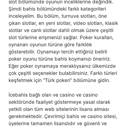
slot bölümünde oyunun inceliklerine değindik.
Şimdi bahis bölümündeki farklı kategorileri
inceleyelim. Bu bölüm, turnuva slotları, öne
çıkan slotlar, en yeni slotlar, video slotları, klasik
slotlar ve canlı slotlar dahil olmak üzere çeşitli
slot türlerine erişmenizi sağlar. Poker kuralları,
oynanan oyunun türüne göre farklılık
gösterebilir. Oynamayı tercih ettiğiniz belirli
poker oyunu türüne bahis koymanızı öneririz.
Eğer poker oynamaya meraklıysanız ülkemizde
çok çeşitli seçenekler bulabilirsiniz. Farklı türleri
keşfetmek için “Türk pokeri” bölümüne gidin.
İcebahis bağlı olan ve casino ve casino
sektöründe faaliyet göstermeye yasal olarak
yetkili olan tüm web sitelerinin lisans alması
gerekmektedir. Çevrimiçi bahis ve casino sitesi,
üyelerine tamamen lisanslıdır ve güvenli ve