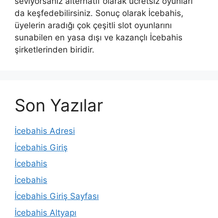
seviyorsanız alternatif olarak ücretsiz oyunları
da keşfedebilirsiniz. Sonuç olarak İcebahis,
üyelerin aradığı çok çeşitli slot oyunlarını
sunabilen en yasa dışı ve kazançlı İcebahis
şirketlerinden biridir.
Son Yazılar
İcebahis Adresi
İcebahis Giriş
İcebahis
İcebahis
İcebahis Giriş Sayfası
İcebahis Altyapı