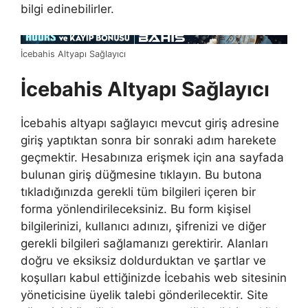
bilgi edinebilirler.
İcebahis Altyapı Sağlayıcı
İcebahis Altyapı Sağlayıcı
İcebahis altyapı sağlayıcı mevcut giriş adresine
giriş yaptıktan sonra bir sonraki adım harekete
geçmektir. Hesabınıza erişmek için ana sayfada
bulunan giriş düğmesine tıklayın. Bu butona
tıkladığınızda gerekli tüm bilgileri içeren bir
forma yönlendirileceksiniz. Bu form kişisel
bilgilerinizi, kullanıcı adınızı, şifrenizi ve diğer
gerekli bilgileri sağlamanızı gerektirir. Alanları
doğru ve eksiksiz doldurduktan ve şartlar ve
koşulları kabul ettiğinizde İcebahis web sitesinin
yöneticisine üyelik talebi gönderilecektir. Site