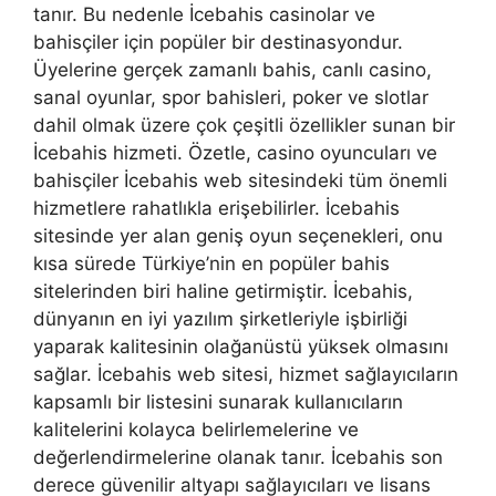
tanır. Bu nedenle İcebahis casinolar ve
bahisçiler için popüler bir destinasyondur.
Üyelerine gerçek zamanlı bahis, canlı casino,
sanal oyunlar, spor bahisleri, poker ve slotlar
dahil olmak üzere çok çeşitli özellikler sunan bir
İcebahis hizmeti. Özetle, casino oyuncuları ve
bahisçiler İcebahis web sitesindeki tüm önemli
hizmetlere rahatlıkla erişebilirler. İcebahis
sitesinde yer alan geniş oyun seçenekleri, onu
kısa sürede Türkiye’nin en popüler bahis
sitelerinden biri haline getirmiştir. İcebahis,
dünyanın en iyi yazılım şirketleriyle işbirliği
yaparak kalitesinin olağanüstü yüksek olmasını
sağlar. İcebahis web sitesi, hizmet sağlayıcıların
kapsamlı bir listesini sunarak kullanıcıların
kalitelerini kolayca belirlemelerine ve
değerlendirmelerine olanak tanır. İcebahis son
derece güvenilir altyapı sağlayıcıları ve lisans