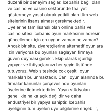
düzenli bir deneyim sağlar. İcebahis bağlı olan
ve casino ve casino sektöründe faaliyet
göstermeye yasal olarak yetkili olan tüm web
sitelerinin lisans alması gerekmektedir.
Üyelerine tam lisanslı olan online bahis ve
casino sitesi İcebahis oyun markasının adresini
güncellemek için en uygun zaman ne zaman?
Ancak bir site, ziyaretçilerine alternatif oyunlara
izin veriyorsa bu oyunları sağlayan firmaya
güven duyması gerekir. Ekip olarak işbirliği
yapıyor ve ihtiyaçlarınızı her şeyin üstünde
tutuyoruz. Web sitesinde çok çeşitli oyun
markaları bulunmaktadır. Canlı oyun alanında bu
firmalar kanunlar çerçevesinde oyunları
üyelerine iletmektedirler. Yayın stüdyoları
genellikle halka açık değildir ve daha
endüstriyel bir yapıya sahiptir. İcebahis
üyeliğinin tüm üyeleri üye bilgilerine erişebilir,