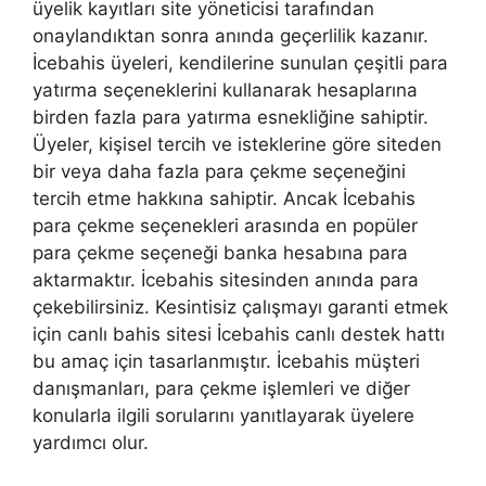
üyelik kayıtları site yöneticisi tarafından
onaylandıktan sonra anında geçerlilik kazanır.
İcebahis üyeleri, kendilerine sunulan çeşitli para
yatırma seçeneklerini kullanarak hesaplarına
birden fazla para yatırma esnekliğine sahiptir.
Üyeler, kişisel tercih ve isteklerine göre siteden
bir veya daha fazla para çekme seçeneğini
tercih etme hakkına sahiptir. Ancak İcebahis
para çekme seçenekleri arasında en popüler
para çekme seçeneği banka hesabına para
aktarmaktır. İcebahis sitesinden anında para
çekebilirsiniz. Kesintisiz çalışmayı garanti etmek
için canlı bahis sitesi İcebahis canlı destek hattı
bu amaç için tasarlanmıştır. İcebahis müşteri
danışmanları, para çekme işlemleri ve diğer
konularla ilgili sorularını yanıtlayarak üyelere
yardımcı olur.