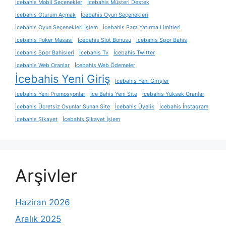
İcebahis Mobil Seçenekler
İcebahis Müşteri Destek
İcebahis Oturum Açmak
İcebahis Oyun Seçenekleri
İcebahis Oyun Seçenekleri İşlem
İcebahis Para Yatırma Limitleri
İcebahis Poker Masası
İcebahis Slot Bonusu
İcebahis Spor Bahis
İcebahis Spor Bahisleri
İcebahis Tv
İcebahis Twitter
İcebahis Web Oranlar
İcebahis Web Ödemeler
İcebahis Yeni Giriş
İcebahis Yeni Girişler
İcebahis Yeni Promosyonlar
İce Bahis Yeni Site
İcebahis Yüksek Oranlar
İcebahis Ücretsiz Oyunlar Sunan Site
İcebahis Üyelik
İcebahis İnstagram
İcebahis Şikayet
İcebahis Şikayet İşlem
Arşivler
Haziran 2026
Aralık 2025