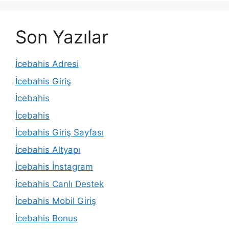
Son Yazılar
İcebahis Adresi
İcebahis Giriş
İcebahis
İcebahis
İcebahis Giriş Sayfası
İcebahis Altyapı
İcebahis İnstagram
İcebahis Canlı Destek
İcebahis Mobil Giriş
İcebahis Bonus