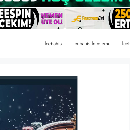
İcebahis
İcebahis İnceleme
İce