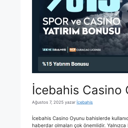
İcebahis Casino
Ağustos 7, 2025
yazar
İcebahis
İcebahis Casino Oyunu bahislerde kullanıc
haberdar olmaları çok önemlidir. Yalnızca