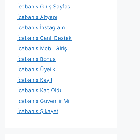
İcebahis Giriş Sayfası
İcebahis Altyapı
İcebahis İnstagram
İcebahis Canlı Destek
İcebahis Mobil Giriş
İcebahis Bonus
İcebahis Üyelik
İcebahis Kayıt
İcebahis Kaç Oldu
İcebahis Güvenilir Mi
İcebahis Şikayet